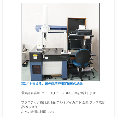
3次元を捉える、最先端精密測定技術の結晶
最大許容誤差1MPEE=(1.7+3L/1000)μmを保証します
プラスチック樹脂成形品/アルミダイカスト/金型/プレス成形
品/ガラス加工
などの計測に対応します