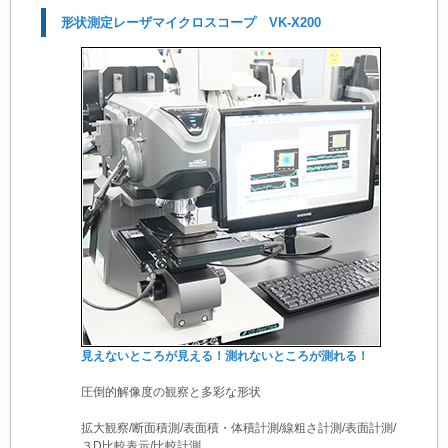
形状測定レーザマイクロスコープ VK-X200
見えないところが見える！測れないところが測れる！
圧倒的解像度の観察と多彩な形状
拡大観察/断面積測/表面積・体積計測/線粗さ計測/表面計測/
３D比較表示/比較計測