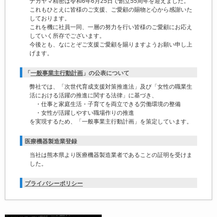
ナカヤマ精密は令和6年6月25日で創立55周年を迎えました。
これもひとえに皆様のご支援、ご愛顧の賜物と心から感謝いた
しております。
これを機に社員一同、一層の努力を行い皆様のご愛顧にお応え
していく所存でございます。
今後とも、なにとぞご支援ご愛顧を賜りますようお願い申し上
げます。
「
一般事業主行動計画
」の公表について
弊社では、「次世代育成支援対策推進法」及び「女性の職業生
活における活躍の推進に関する法律」に基づき、
・仕事と家庭生活・子育てを両立できる労働環境の整備
・女性が活躍しやすい職場作りの推進
を実現するため、「一般事業主行動計画」を策定しています。
医療機器製造業登録
当社は熊本県より医療機器製造業者であることの証明を受けま
した。
プライバシーポリシー