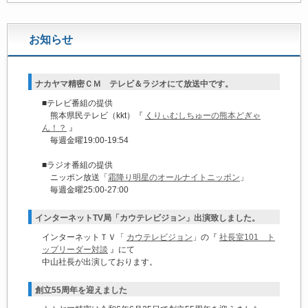
お知らせ
ナカヤマ精密ＣＭ テレビ＆ラジオにて放送中です。
■テレビ番組の提供
熊本県民テレビ（kkt）『
く
りぃむしちゅーの熊本どぎゃ
ん！？
』
毎週金曜19:00-19:54
■ラジオ番組の提供
ニッポン放送「
霜降り明星のオールナイトニッポン
」
毎週金曜25:00-27:00
インターネットTV局「カウテレビジョン」出演致しました。
インターネットＴＶ「
カウテレビジョン
」の『
社長室101 ト
ップリーダー対談
』にて
中山社長が出演しております。
創立55周年を迎えました