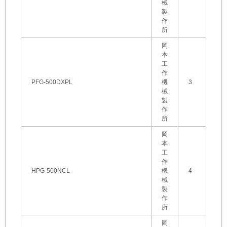
械
製
作
所
岡
本
工
作
PFG-500DXPL
機
3
械
製
作
所
岡
本
工
作
HPG-500NCL
機
4
械
製
作
所
岡