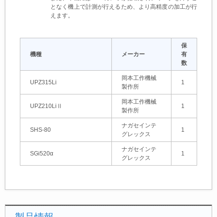
となく機上で計測が行えるため、より高精度の加工が行
えます。
保
機種
メーカー
有
数
岡本工作機械
UPZ315Li
1
製作所
岡本工作機械
UPZ210LiⅡ
1
製作所
ナガセインテ
SHS-80
1
グレックス
ナガセインテ
SGi520α
1
グレックス