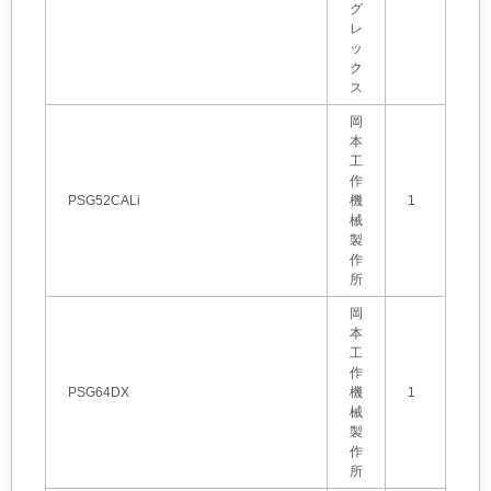
グ
レ
ッ
ク
ス
岡
本
工
作
PSG52CALi
機
1
械
製
作
所
岡
本
工
作
PSG64DX
機
1
械
製
作
所