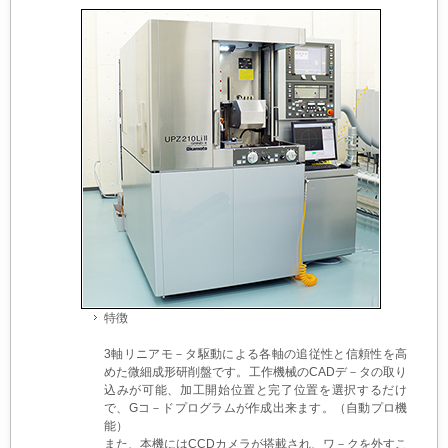
特徴
3軸リニアモ－タ駆動による各軸の追従性と信頼性を高
めた微細成形研削盤です。工作機械のCADデ－タの取り
込みが可能、加工開始位置と完了位置を選択するだけ
で、Gコ－ドプログラムが作成出来ます。（自動プロ機
能）
また、本機にはCCDカメラが搭載され、ワ－クを外すこ