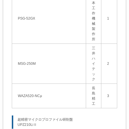
本
工
作
PSG-52GX
機
1
械
製
作
所
三
井
ハ
MSG-250M
イ
2
テ
ッ
ク
長
島
WAZA520-NCμ
3
精
工
超精密マイクロプロファイル研削盤
UPZ210LiⅡ