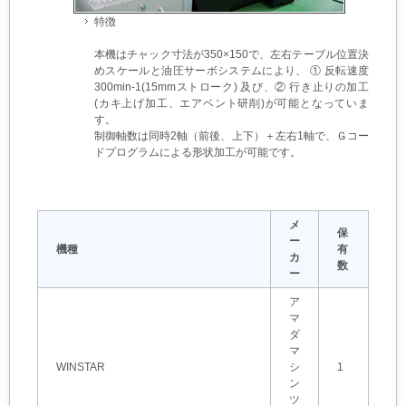
特徴
本機はチャック寸法が350×150で、左右テーブル位置決
めスケールと油圧サーボシステムにより、 ① 反転速度
300min-1(15mmストローク) 及び、② 行き止りの加工
(カキ上げ加工、エアベント研削)が可能となっていま
す。
制御軸数は同時2軸（前後、上下）＋左右1軸で、Ｇコー
ドプログラムによる形状加工が可能です。
メ
保
ー
機種
有
カ
数
ー
ア
マ
ダ
マ
WINSTAR
シ
1
ン
ツ