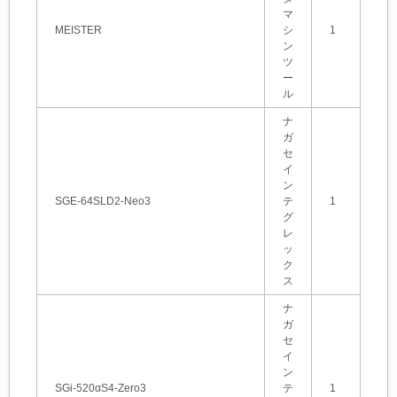
マ
MEISTER
シ
1
ン
ツ
ー
ル
ナ
ガ
セ
イ
ン
SGE-64SLD2-Neo3
テ
1
グ
レ
ッ
ク
ス
ナ
ガ
セ
イ
ン
SGi-520αS4-Zero3
テ
1