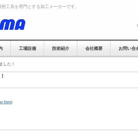
精密工具を専門とする加工メーカーです。
内
工場設備
技術紹介
会社概要
お問い合
しました！
た！
er.html