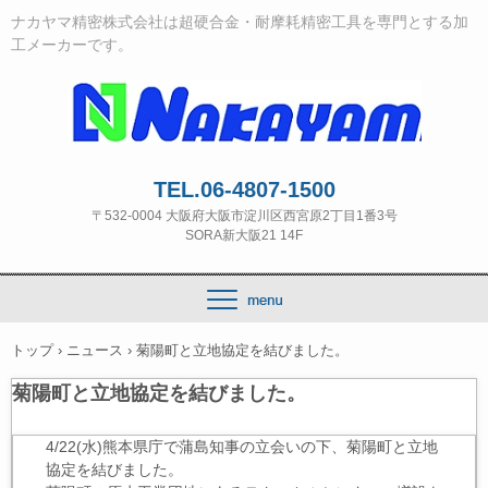
ナカヤマ精密株式会社は超硬合金・耐摩耗精密工具を専門とする加
工メーカーです。
TEL.06-4807-1500
〒532‐0004 大阪府大阪市淀川区西宮原2丁目1番3号
SORA新大阪21 14F
トップ
›
ニュース
›
菊陽町と立地協定を結びました。
菊陽町と立地協定を結びました。
4/22(水)熊本県庁で蒲島知事の立会いの下、菊陽町と立地
協定を結びました。