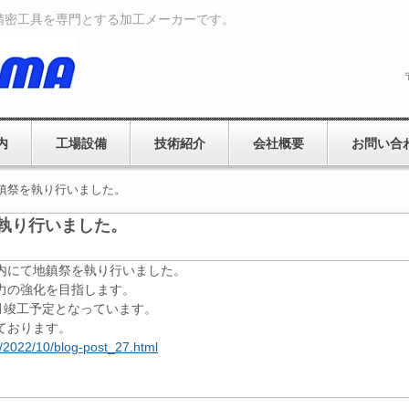
精密工具を専門とする加工メーカーです。
内
工場設備
技術紹介
会社概要
お問い合
鎮祭を執り行いました。
執り行いました。
内にて地鎮祭を執り行いました。
力の強化を目指します。
月竣工予定となっています。
ております。
/2022/10/blog-post_27.html