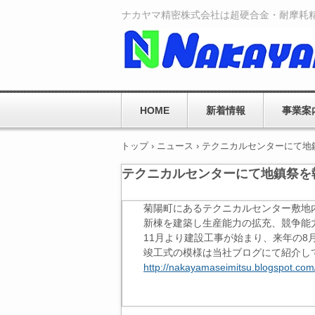
ナカヤマ精密株式会社は超硬合金・耐摩耗
HOME
新着情報
事業案
トップ
›
ニュース
›
テクニカルセンターにて地
テクニカルセンターにて地鎮祭を
菊陽町にあるテクニカルセンター敷地
新棟を建築し生産能力の拡充、競争能
11月より建設工事が始まり、来年の8
竣工式の模様は当社ブログにて紹介し
http://nakayamaseimitsu.blogspot.com